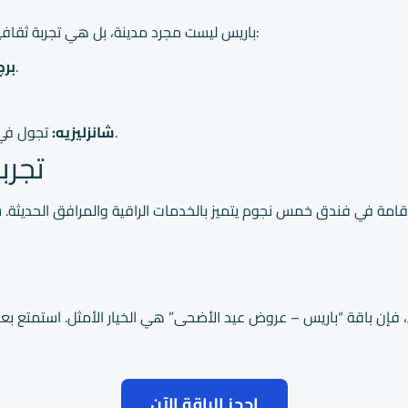
باريس ليست مجرد مدينة، بل هي تجربة ثقافية غنية. عند وصولك، يمكنك زيارة المعالم السياحية الشهيرة، مثل:
استمتع بالمناظر الخلابة من أعلى نقطة في المدينة.
برج
تجول في أفخم شوارع التسوق وتذوق المأكولات الفرنسية الشهية.
شانزليزيه:
تجرب
قامة في فندق خمس نجوم يتميز بالخدمات الراقية والمرافق الحديثة. 
، فإن باقة “باريس – عروض عيد الأضحى” هي الخيار الأمثل. استمتع بع
احجز الباقة الآن