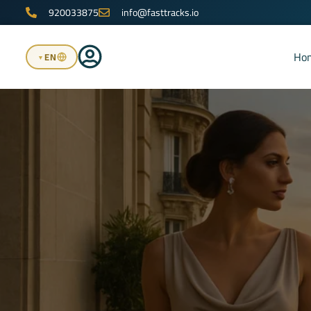
920033875
info@fasttracks.io
Ho
EN
▼