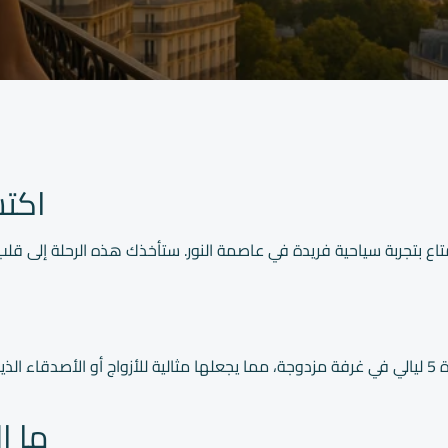
اكت
تمتاع بتجربة سياحية فريدة في عاصمة النور. ستأخذك هذه الرحلة إل
تتضمن باقة “باريس – عروض عيد الأضحى” إقامة لمدة 5 ليالي في غرفة مزدوجة، مما يجعلها مثالي
ما ا